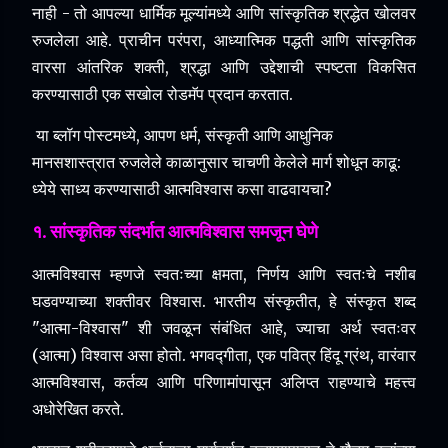
नाही - तो आपल्या धार्मिक मूल्यांमध्ये आणि सांस्कृतिक श्रद्धेत खोलवर
रुजलेला आहे.
प्राचीन परंपरा, आध्यात्मिक पद्धती आणि सांस्कृतिक
वारसा आंतरिक शक्ती, श्रद्धा आणि उद्देशाची स्पष्टता विकसित
करण्यासाठी एक सखोल रोडमॅप प्रदान करतात.
या ब्लॉग पोस्टमध्ये, आपण धर्म, संस्कृती आणि आधुनिक
मानसशास्त्रात रुजलेले काळानुसार चाचणी केलेले मार्ग शोधून काढू:
ध्येये साध्य करण्यासाठी आत्मविश्वास कसा वाढवायचा?
१. सांस्कृतिक संदर्भात आत्मविश्वास समजून घेणे
आत्मविश्वास म्हणजे स्वतःच्या क्षमता, निर्णय आणि स्वतःचे नशीब
घडवण्याच्या शक्तीवर विश्वास.
भारतीय संस्कृतीत, हे संस्कृत शब्द
"आत्मा-विश्वास" शी जवळून संबंधित आहे, ज्याचा अर्थ स्वतःवर
(आत्मा) विश्वास असा होतो.
भगवद्गीता, एक पवित्र हिंदू ग्रंथ, वारंवार
आत्मविश्वास, कर्तव्य आणि परिणामांपासून अलिप्त राहण्याचे महत्त्व
अधोरेखित करते.