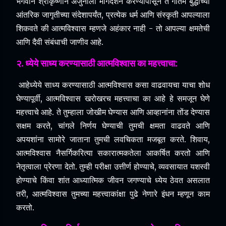
भगवान श्रीकृष्णाने अर्जुनाला मार्गदर्शन करण्यापासून ते गौतम बुद्धांच्या
आंतरिक जागृतीच्या संदेशापर्यंत, प्रत्येक धर्म आणि संस्कृती आपल्याला
शिकवते की आत्मविश्वास म्हणजे अहंकार नाही - तो आपल्या क्षमतेची
आणि दैवी संबंधाची जाणीव आहे.
२. ध्येये साध्य करण्यासाठी आत्मविश्वास का महत्त्वाचा:
आहे
ध्येये साध्य करण्यासाठी आत्मविश्वास कसा वाढवायचा याचा शोध
घेण्यापूर्वी, आत्मविश्वास खरोखरच महत्त्वाचा का आहे हे समजून घेणे
महत्त्वाचे आहे.
ते तुम्हाला जोखीम घेण्यास आणि आव्हानांना तोंड देण्यास
सक्षम करते, चांगले निर्णय घेण्याची तुमची क्षमता वाढवते आणि
अपयशांना सामोरे जाताना तुमची लवचिकता मजबूत करते.
शिवाय,
आत्मविश्वास नैसर्गिकरित्या सकारात्मकतेला आकर्षित करतो आणि
नेतृत्वाला प्रेरणा देतो.
तुम्ही परीक्षा उत्तीर्ण होण्याचे, व्यवसायात यशस्वी
होण्याचे किंवा शांत आध्यात्मिक जीवन जगण्याचे ध्येय ठेवत असलात
तरी, आत्मविश्वास तुमच्या महत्त्वाकांक्षा पुढे नेणारे इंधन म्हणून काम
करतो.