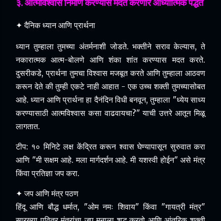
३. आत्मविश्वास निर्माण करण्यास मदत करणारे आध्यात्मिक पद्धत
✦ दैनिक ध्यान आणि प्रार्थना
ध्यान तुम्हाला तुमच्या अंतर्मनाशी जोडते.
भक्तीने सराव केल्यास, ते
नकारात्मक आत्म-बोलणे आणि शंका शांत करण्यास मदत करते.
दुसरीकडे, प्रार्थना तुमचा विश्वास मजबूत करते आणि तुम्हाला आठवण
करून देते की तुम्ही एकटे नाही आहात - एक उच्च शक्ती तुमच्यासोबत
आहे.
ध्यान आणि प्रार्थना हा दैनंदिन विधी बनवून, तुम्हाला "ध्येय साध्य
करण्यासाठी आत्मविश्वास कसा वाढवायचा?"
याची उत्तरे आतून मिळू
लागतात.
टीप: १० मिनिटे लक्ष केंद्रित करून श्वास घेण्यापासून सुरुवात करा
आणि "मी सक्षम आहे. मला मार्गदर्शन आहे. मी यशस्वी होईन" असे मंत्र
किंवा प्रतिज्ञा जप करा.
✦ जप आणि मंत्र पठण
हिंदू आणि बौद्ध धर्मात, "ओम नमः शिवाय" किंवा "गायत्री मंत्र"
सारख्या पवित्र मंत्रांचा जप मनाला शुद्ध करतो आणि आंतरिक शक्ती