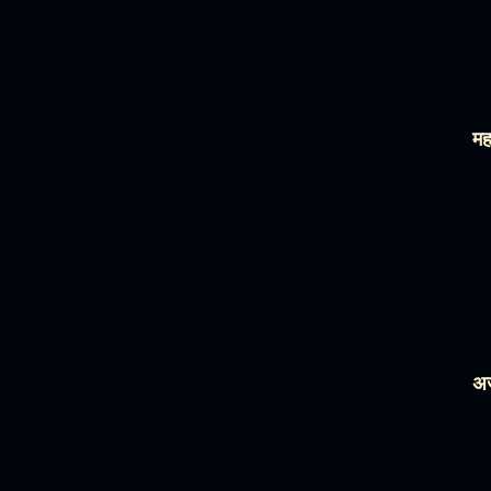
मह
अर