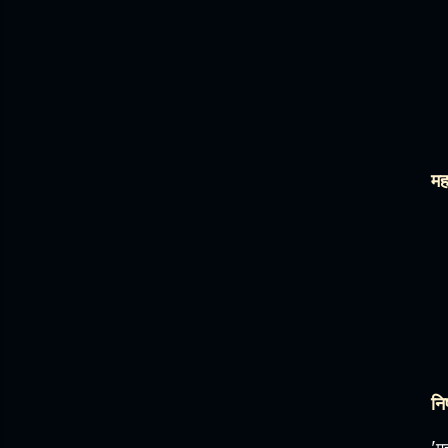
मह
निष