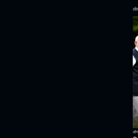
लोक
ऑगस