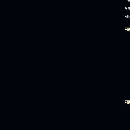
पर
ला
महा
मह