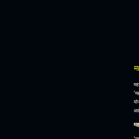
म
मह
'म
यो
आह
मह
'म