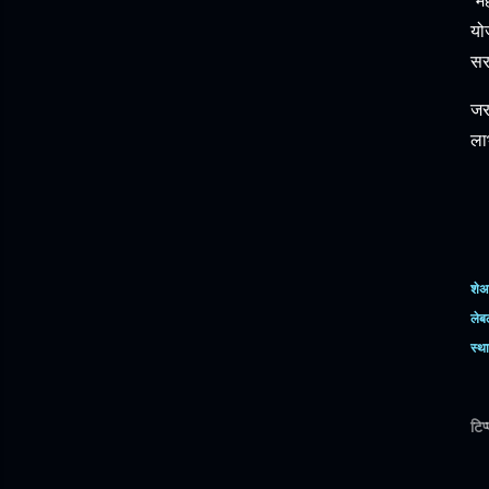
'म
यो
सर
जर
ला
शेअ
लेब
स्थ
टिप्