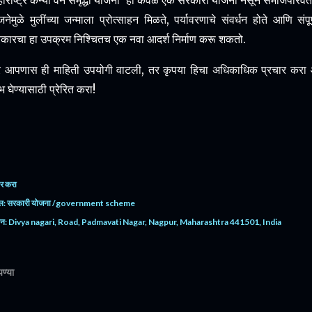
हाराष्ट्र कन्या वन समृद्धी योजना' ही केवळ एक सरकारी योजना नसून समाजपरिवर्
जनेमुळे मुलींच्या जन्माला प्रोत्साहन मिळते, पर्यावरणाचे संवर्धन होते आणि सं
कारचा हा उपक्रम निश्चितच एक नवा आदर्श निर्माण करू शकतो.
 आपणास ही माहिती उपयोगी वाटली, तर कृपया हिचा अधिकाधिक प्रचार करा
भ घेण्यासाठी प्रेरित करा!
र करा
ल:
सरकारी योजना /government scheme
ान:
Divya nagari, Road, Padmavati Nagar, Nagpur, Maharashtra 441501, India
पण्या