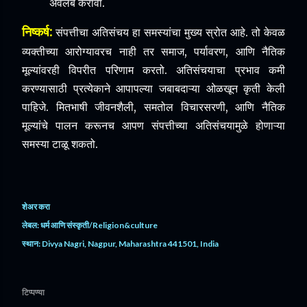
अवलंब करावा.
निष्कर्ष:
संपत्तीचा अतिसंचय हा समस्यांचा मुख्य स्रोत आहे. तो केवळ
व्यक्तीच्या आरोग्यावरच नाही तर समाज, पर्यावरण, आणि नैतिक
मूल्यांवरही विपरीत परिणाम करतो. अतिसंचयाचा प्रभाव कमी
करण्यासाठी प्रत्येकाने आपापल्या जबाबदाऱ्या ओळखून कृती केली
पाहिजे. मितभाषी जीवनशैली, समतोल विचारसरणी, आणि नैतिक
मूल्यांचे पालन करूनच आपण संपत्तीच्या अतिसंचयामुळे होणाऱ्या
समस्या टाळू शकतो.
शेअर करा
लेबल:
धर्म आणि संस्कृती/Religion&culture
स्थान:
Divya Nagri, Nagpur, Maharashtra 441501, India
टिप्पण्या