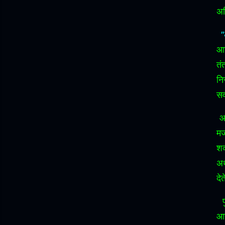
अस
"
आण
तं
नि
सर
आ
मज
शक
अर
देत
आर