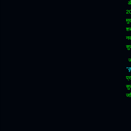
ॲ
20
मु
शब
नक
सु
ज
"कृ
प्
सु
जट