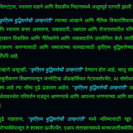
िस्टंट्स, स्वायत्त वाहने आणि वैद्यकीय निदानामध्ये अभूतपूर्व प्रगती झाली
कृत्रिम बुद्धिमत्तेची उत्क्रांती"
त्याच्या आव्हाने आणि नैतिक विचारांशिवाय
ि स्वायत्त बनत असताना, जबाबदारी, पक्षपात आणि रोजगारावरील परिणाम
त्रज्ञान विकसित आणि नैतिकतेने आणि जबाबदारीने उपयोजित केले जाती
राकरण करण्यासाठी आणि समाजाच्या फायद्यासाठी कृत्रिम बुद्धिमत्तेच्या
्वोपरि आहे.
व्हाने असूनही,
"कृत्रिम बुद्धिमत्तेची उत्क्रांती"
वेगवान होत आहे, चालू संश
बुतीकरण शिक्षणापासून जनरेटिव्ह ॲडव्हर्सियल नेटवर्क्सपर्यंत, AI स
्य आहे त्या सीमा पुढे ढकलत आहेत.
"कृत्रिम बुद्धिमत्तेची उत्क्रांती"
उद्
्थव्यवस्थेत परिवर्तन घडवून आणण्याचे आणि आपल्या जगण्याच्या आणि काम
े.
पुढे पाहताना,
"कृत्रिम बुद्धिमत्तेची उत्क्रांती"
मध्ये भविष्यासाठी खू
ोग्यसेवेपासून ते शाश्वत ऊर्जेपर्यंत, एआय तंत्रज्ञानामध्ये मानवजातीसमोरील 