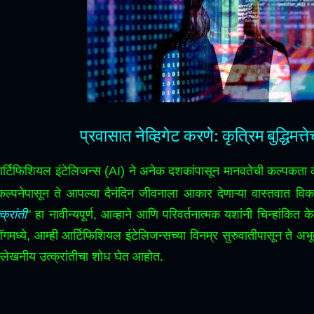
प्रवासात नेव्हिगेट करणे
:
कृत्रिम बुद्धिमत्त
र्टिफिशियल इंटेलिजन्स (AI) ने अनेक दशकांपासून मानवतेची कल्पकता कॅ
कल्पनेपासून ते आपल्या दैनंदिन जीवनाला आकार देणाऱ्या वास्तवात व
क्रांती
" हा नावीन्यपूर्ण, आव्हाने आणि परिवर्तनात्मक यशांनी चिन्हांकि
लॉगमध्ये, आम्ही आर्टिफिशियल इंटेलिजन्सच्या विनम्र सुरुवातीपासून ते अभूतपू
्लेखनीय उत्क्रांतीचा शोध घेत आहोत.