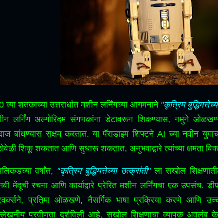
0 व्या शतकाच्या उत्तरार्धात मशीन लर्निंगच्या आगमनाने
"कृत्रिम बुद्धिमत्तेच्
ीन लर्निंग अल्गोरिदम संगणकांना डेटावरून शिकण्यास, नमुने ओळखण्य
दाज बांधण्यास सक्षम करतात.
या पॅराडाइम शिफ्टने AI च्या नवीन युगाच
ळोवेळी शिकू शकतात आणि सुधारू शकतात, अनुभवाद्वारे त्यांच्या क्षमता
लिकडच्या वर्षांत,
"कृत्रिम बुद्धिमत्तेच्या उत्क्रांती"
ला सखोल शिक्षणातील
नवी मेंदूची रचना आणि कार्याद्वारे प्रेरित मशीन लर्निंगचा एक उपसंच.
डीप
टवर्क्सने, प्रतिमा ओळखणे, नैसर्गिक भाषा प्रक्रिया करणे आणि उच्च
्लेखनीय प्रवीणता दर्शविली आहे.
सखोल शिक्षणाचा व्यापक अवलंब केल्य