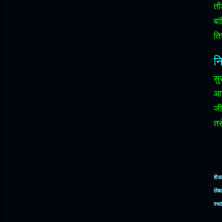
तो
बा
ति
नि
सु
आक
जी
तस
शेअ
लेब
स्थ