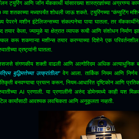
लन ट्युरिंग आणि जॉन मॅककार्थी यांसारख्या शास्त्रज्ञांच्या अग्रगण्य कार्
 व्या शतकाच्या मध्यापर्यंत शोधली जाऊ शकते.
ट्युरिंगच्या "कंप्युटिंग 
ख्य पेपरने मशीन इंटेलिजन्सच्या संकल्पनेचा पाया घातला, तर मॅककार्थीने 1
्द तयार केला, ज्यामुळे या क्षेत्रात व्यापक रूची आणि संशोधन निर्माण झा
्कल करू शकणाऱ्या मशीन्स तयार करण्याच्या दिशेने एक परिवर्तनशी
रुवातीच्या द्रष्ट्यांनी घातला.
सजसे संगणकीय शक्ती वाढली आणि अल्गोरिदम अधिक अत्याधुनिक बनले,
त्रिम बुद्धिमत्तेच्या उत्क्रांतीला"
वेग आला.
तार्किक नियम आणि निर्णय वृक
रतिकृती बनवण्याचा प्रयत्न करून, नियम-आधारित दृष्टिकोन आणि प्रतिकात्म
रुवातीच्या AI प्रणाली.
या प्रणालींनी अरुंद डोमेनमध्ये काही यश मिळ
िल कार्यांसाठी आवश्यक लवचिकता आणि अनुकूलता नव्हती.