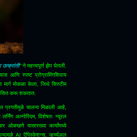
या उत्क्रांती
"
ने महत्त्वपूर्ण झेप घेतली.
ास आणि स्पष्ट प्रोग्रामिंगशिवाय
ा मार्ग मोकळा केला, जिथे सिस्टीम
 विकसित करू शकतात.
 प्रगतीमुळे चालना मिळाली आहे,
 लर्निंग अल्गोरिदम, विशेषतः न्यूरल
ार ओळखणे यासारख्या कार्यांमध्ये
ामुळे AI ऍप्लिकेशन्स, व्हर्च्युअल