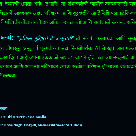
ंड देण्याची क्षमता आहे.
तथापि, या संभाव्यतेची जाणीव करण्यासाठी सहय
ंधिलकी आवश्यक आहे.
परिश्रम आणि दूरदृष्टीने आर्टिफिशियल इंटेलिजन
ची परिवर्तनशील शक्ती अनलॉक करू शकतो आणि सर्वांसाठी उज्वल, अध
ष्कर्ष:
"कृत्रिम बुद्धिमत्तेची उत्क्रांती"
ही मानवी कल्पकता आणि कुतूह
रुवातीपासून अभूतपूर्व प्रगतीच्या सद्य स्थितीपर्यंत, AI ने खूप लांब प
ार दिला आहे ज्यांना एकेकाळी अशक्य वाटले होते.
AI च्या उत्क्रांती
वनावर आणि आपल्या भविष्यावर त्याचा सखोल परिणाम होण्याच्या जबाबदा
े करूया.
र करा
ल:
सामाजिक माध्यमे/Social media
ान:
Divya Nagri, Nagpur, Maharashtra 441501, India