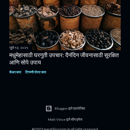
जुलै १३, २०२५
मधुमेहासाठी घरगुती उपचार: दैनंदिन जीवनासाठी सुरक्षित
आणि सोपे उपाय
शेअर करा
टिप्पणी पोस्ट करा
Blogger द्वारे प्रायोजित
Matt Vince
द्वारे थीम इमेज
@2023 marathicorner.in all right reserved.