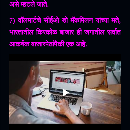
असे
म्हटले
जाते
.
7)
वॉलमार्टचे
सीईओ
डो
मॅकमिलन
यांच्या
मते
,
भारतातील
किरकोळ
बाजार
ही
जगातील
सर्वात
आकर्षक
बाजारपेठांपैकी
एक
आहे
.