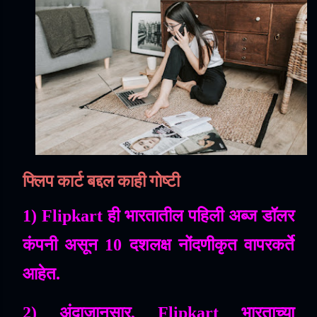
फ्लिप
कार्ट
बद्दल
काही
गोष्टी
1) Flipkart
ही
भारतातील
पहिली
अब्ज
डॉलर
कंपनी
असून
10
दशलक्ष
नोंदणीकृत
वापरकर्ते
आहेत
.
2)
अंदाजानुसार
, Flipkart
भारताच्या