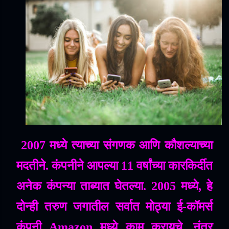
2007
मध्ये
त्याच्या
संगणक
आणि
कौशल्याच्या
मदतीने
.
कंपनीने
आपल्या
11
वर्षांच्या
कारकिर्दीत
अनेक
कंपन्या
ताब्यात
घेतल्या
. 2005
मध्ये
,
हे
दोन्ही
तरुण
जगातील
सर्वात
मोठ्या
ई
-
कॉमर्स
कंपनी
Amazon
मध्ये
काम
करायचे
,
नंतर