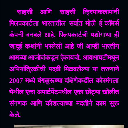
साहसी
आणि
साहसी
क्रियाकलापांनी
फ्लिपकार्टला
भारतातील
सर्वात
मोठी
ई
-
कॉमर्स
कंपनी
बनवले
आहे
.
फ्लिपकार्टची
यशोगाथा
ही
जादुई
कथांनी
भरलेली
आहे
जी
आम्ही
भारतीय
आमच्या
आजोबांकडून
ऐकायचो
.
आयआयटीमधून
अभियांत्रिकीची
पदवी
मिळवलेल्या
या
तरुणाने
2007
मध्ये
बंगळुरूच्या
दक्षिणेकडील
कोरमंगला
येथील
एका
अपार्टमेंटमधील
एका
छोट्या
खोलीत
संगणक
आणि
कौशल्याच्या
मदतीने
काम
सुरू
केले
.