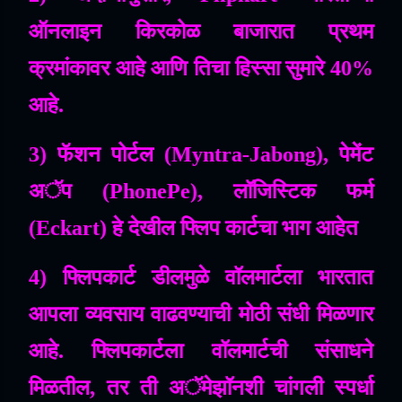
ऑनलाइन
किरकोळ
बाजारात
प्रथम
क्रमांकावर
आहे
आणि
तिचा
हिस्सा
सुमारे
40%
आहे
.
3)
फॅशन
पोर्टल
(Myntra-Jabong),
पेमेंट
अॅप
(PhonePe),
लॉजिस्टिक
फर्म
(Eckart)
हे
देखील
फ्लिप
कार्टचा
भाग
आहेत
4)
फ्लिपकार्ट
डीलमुळे
वॉलमार्टला
भारतात
आपला
व्यवसाय
वाढवण्याची
मोठी
संधी
मिळणार
आहे
.
फ्लिपकार्टला
वॉलमार्टची
संसाधने
मिळतील
,
तर
ती
अॅमेझॉनशी
चांगली
स्पर्धा