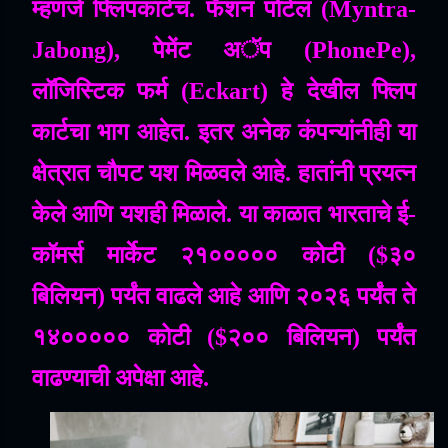
म्हणजे
फ्लिपकार्टच
.
फॅशन
पोर्टल
(Myntra-
Jabong),
पेमेंट
अॅप
(PhonePe),
लॉजिस्टिक
फर्म
(Eckart)
हे
देखील
फ्लिप
कार्टचा
भाग
आहेत
.
इतर
अनेक
कंपन्यांनीही
या
क्षेत्रात
चौपट
यश
मिळवले
आहे
.
हातांनी
प्रयत्न
केले
आणि
यशही
मिळाले
.
या
काळात
भारताचे
ई
-
कॉमर्स
मार्केट
२१०००००
कोटी
($
३०
बिलियन
)
पर्यंत
वाढले
आहे
आणि
२०२६
पर्यंत
ते
१४०००००
कोटी
($
२००
बिलियन
)
पर्यंत
वाढण्याची
अपेक्षा
आहे
.